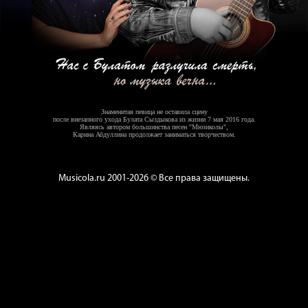
Знаменитая певица не оставила сцену
после внезапного ухода Булата Сыздыкова из жизни 7 мая 2016 года.
Являясь автором большинства песен "Мюзиколы",
Карина Абдуллина продолжает заниматься творчеством.
Musicola.ru 2001-2026 © Все права защищены.