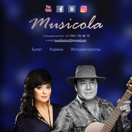
Сотрудничество:
+7 (701) 733 60 75
e-mail:
musickarina30@gmail.com
Булат
Карина
История группы